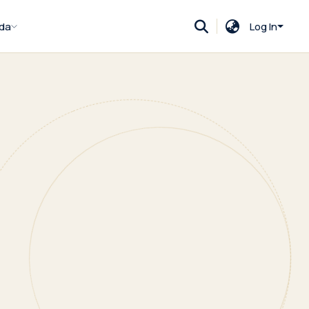
da
Log In