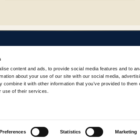
SOBRE EL REPOSITORIO
AYUDA
s
Privacidad
Regulación del Rep
ise content and ads, to provide social media features and to an
Términos
Contacto
rmation about your use of our site with our social media, advertis
 combine it with other information that you’ve provided to them o
 use of their services.
Preferences
Statistics
Marketing