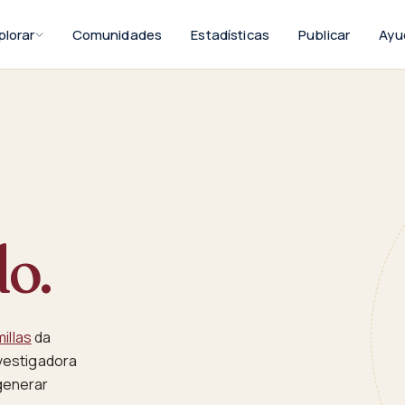
plorar
Comunidades
Estadísticas
Publicar
Ayu
do.
illas
da
nvestigadora
generar