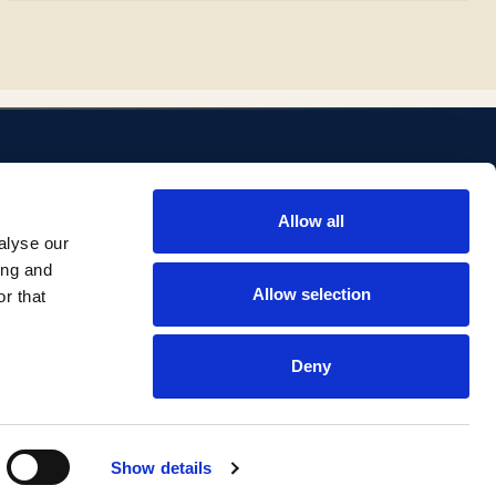
ENLACES
Allow all
ositorio
Biblioteca
alyse our
Investigación Comillas
ing and
Portal institucional
Allow selection
r that
Deny
Aviso legal
Privacidad
Accesibilidad
Show details