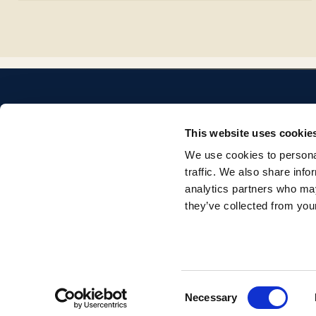
This website uses cookie
We use cookies to personal
Repositorio institucional de la Universidad Pontificia
traffic. We also share info
Comillas. Acceso abierto a la producción académica e
analytics partners who may
investigadora.
they’ve collected from your
© 2026 Universidad Pontificia Comillas. Todos los derechos reservados.
Consent
Necessary
Selection