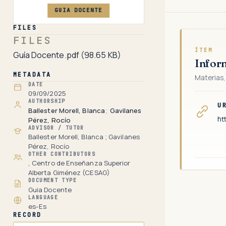
GUIA DOCENTE
FILES
FILES
ÍTEM
Guía Docente.pdf
(98.65 KB)
Infor
METADATA
Materias,
DATE
09/09/2025
AUTHORSHIP
U
Ballester Morell, Blanca
;
Gavilanes
ht
Pérez, Rocío
ADVISOR / TUTOR
Ballester Morell, Blanca ; Gavilanes
Pérez, Rocío
OTHER CONTRIBUTORS
, Centro de Enseñanza Superior
Alberta Giménez (CESAG)
DOCUMENT TYPE
Guia Docente
LANGUAGE
es-Es
RECORD