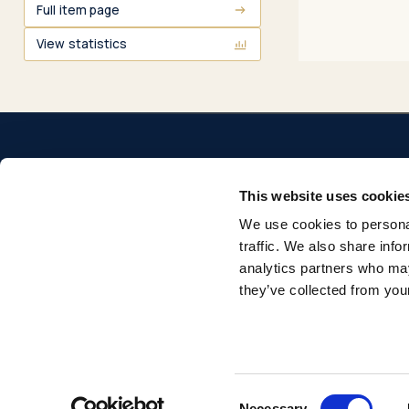
Full item page
View statistics
This website uses cookie
We use cookies to personal
Repositorio institucional de la Universidad Pontificia
traffic. We also share info
Comillas. Acceso abierto a la producción académica e
analytics partners who may
investigadora.
they’ve collected from your
© 2026 Universidad Pontificia Comillas. Todos los derechos reservados.
Consent
Necessary