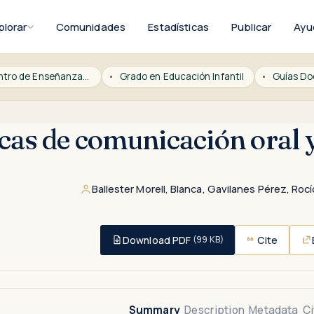
plorar
Comunidades
Estadísticas
Publicar
Ayu
CESAG Centro de Enseñanza Superior Alberta Giménez
Grado en Educación Infantil
Guías Do
cas de comunicación oral 
Ballester Morell, Blanca
,
Gavilanes Pérez, Rocí
Download PDF
Cite
(99 KB)
Summary
Description
Metadata
Ci