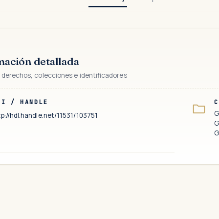
mación detallada
 derechos, colecciones e identificadores
RI / HANDLE
C
G
tp://hdl.handle.net/11531/103751
G
G