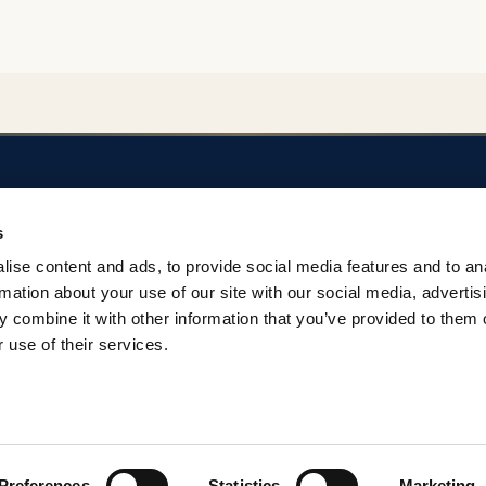
SOBRE EL REPOSITORIO
AYUDA
s
Privacidad
Regulación del Rep
ise content and ads, to provide social media features and to an
Términos
Contacto
rmation about your use of our site with our social media, advertis
 combine it with other information that you’ve provided to them o
 use of their services.
Preferences
Statistics
Marketing