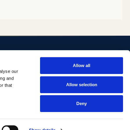
ENLACES
Allow all
ositorio
Biblioteca
alyse our
Investigación Comillas
ing and
Portal institucional
Allow selection
r that
Deny
Aviso legal
Privacidad
Accesibilidad