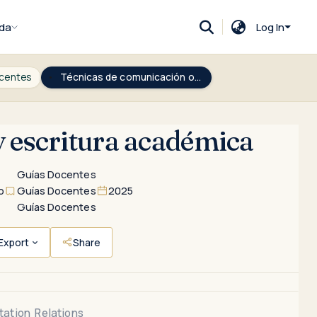
da
Log In
centes
Técnicas de comunicación oral y escritura académica
y escritura académica
Guías Docentes
Guías Docentes
o
2025
Guías Docentes
Export
Share
tation
Relations