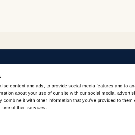
SOBRE EL REPOSITORIO
AYUDA
s
Privacidad
Regulación del Rep
ise content and ads, to provide social media features and to an
Términos
Contacto
rmation about your use of our site with our social media, advertis
 combine it with other information that you’ve provided to them o
 use of their services.