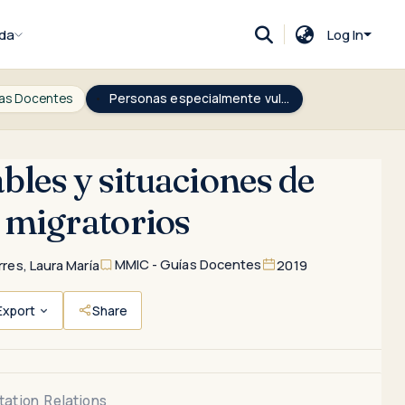
da
Log In
ías Docentes
Personas especialmente vulnerables y situaciones de riesgo vinculadas a los procesos migratorios
les y situaciones de
s migratorios
MMIC - Guías Docentes
es, Laura María
2019
Export
Share
tation
Relations