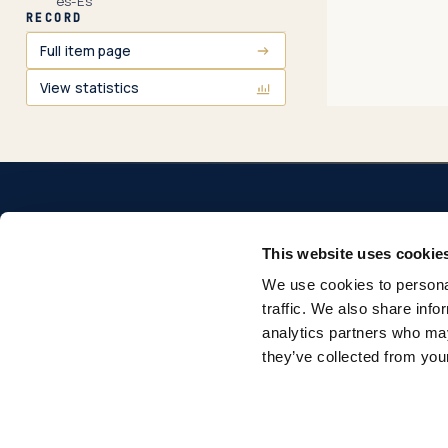
es-Es
RECORD
Full item page
View statistics
This website uses cookie
We use cookies to personal
Repositorio institucional de la Universidad Pontificia
traffic. We also share info
Comillas. Acceso abierto a la producción académica e
analytics partners who may
investigadora.
they’ve collected from your