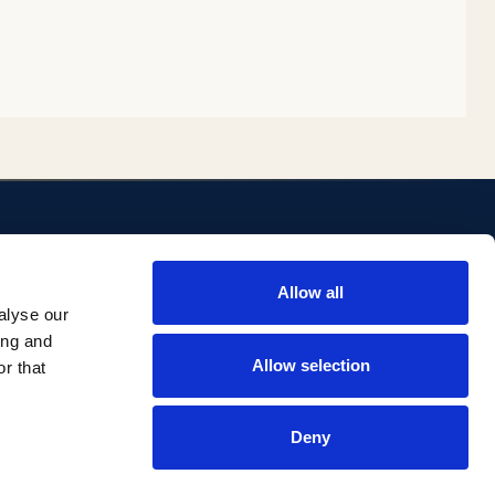
ENLACES
Allow all
ositorio
Biblioteca
alyse our
Investigación Comillas
ing and
Portal institucional
Allow selection
r that
Deny