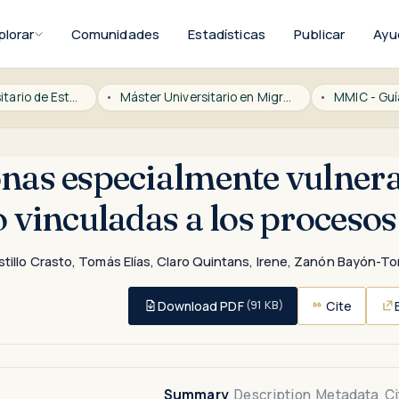
plorar
Comunidades
Estadísticas
Publicar
Ayu
Instituto Universitario de Estudios sobre Migraciones
Máster Universitario en Migraciones Internacionales
MMIC - Gu
nas especialmente vulnerab
o vinculadas a los proceso
tillo Crasto, Tomás Elías
,
Claro Quintans, Irene
,
Zanón Bayón-Torr
Download PDF
Cite
(91 KB)
Summary
Description
Metadata
Ci