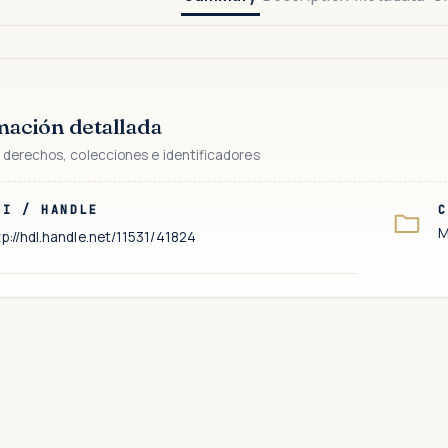
mación detallada
 derechos, colecciones e identificadores
RI / HANDLE
C
M
tp://hdl.handle.net/11531/41824