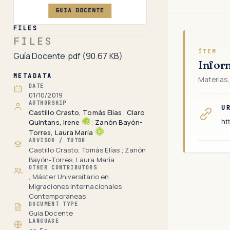
GUIA DOCENTE
FILES
FILES
ÍTEM
Guía Docente.pdf
(90.67 KB)
Infor
METADATA
Materias,
DATE
01/10/2019
AUTHORSHIP
U
Castillo Crasto, Tomás Elías
;
Claro
ht
Quintans, Irene
;
Zanón Bayón-
Torres, Laura María
ADVISOR / TUTOR
Castillo Crasto, Tomás Elías ; Zanón
Bayón-Torres, Laura María
OTHER CONTRIBUTORS
, Máster Universitario en
Migraciones Internacionales
Contemporáneas
DOCUMENT TYPE
Guia Docente
LANGUAGE