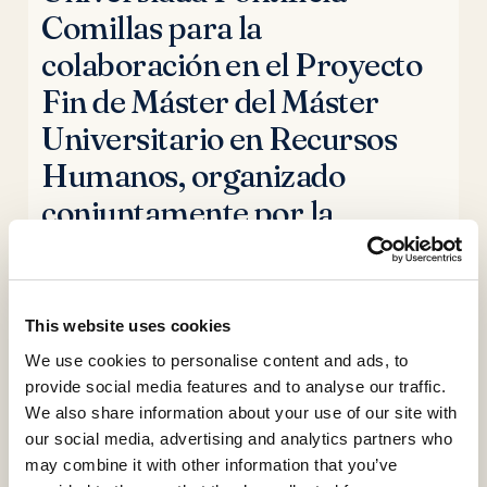
Comillas para la
colaboración en el Proyecto
Fin de Máster del Máster
Universitario en Recursos
Humanos, organizado
conjuntamente por la
Facultad de Ciencias
Humanas y Sociales e
ICADE Business School
This website uses cookies
We use cookies to personalise content and ads, to
II.a. Convenios Específicos
Rector
2015
provide social media features and to analyse our traffic.
We also share information about your use of our site with
Cite
Export
Share
our social media, advertising and analytics partners who
may combine it with other information that you’ve