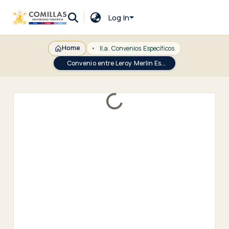
Log In
Home
II.a. Convenios Específicos
Convenio entre Leroy Merlin España S.L.U. y la Universidad Pontificia Comillas para la colaboración en el Proyecto Fin de Máster del Máster Universitario en Recursos Humanos, organizado conjuntamente por la Facultad de Ciencias Humanas y Sociales e ICADE Business School
Loading...