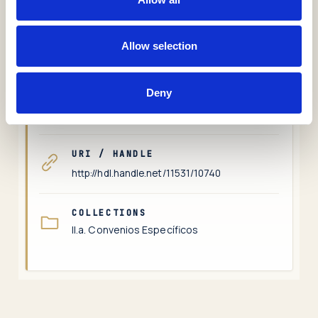
Materias, derechos, colecciones e identificadores
SUBJECTS
Allow selection
Empresa Privada
Deny
KEYWORDS
Colaboración docente
URI / HANDLE
http://hdl.handle.net/11531/10740
COLLECTIONS
II.a. Convenios Específicos