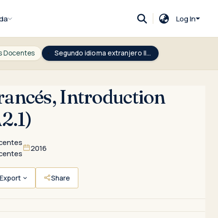
da
Log In
s Docentes
Segundo idioma extranjero II: Francés, Introduction aux Relations Internationales (A2.1)
rancés, Introduction
2.1)
centes
2016
centes
Export
Share