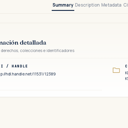
Summary
Description
Metadata
Ci
mación detallada
 derechos, colecciones e identificadores
RI / HANDLE
C
K
tp://hdl.handle.net/11531/12389
K