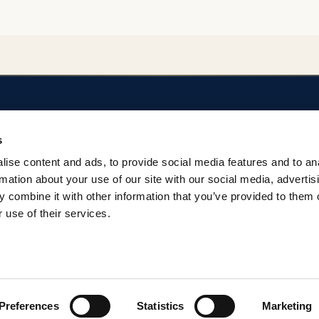
SOBRE EL REPOSITORIO
AYUDA
s
Privacidad
Regulación del Rep
ise content and ads, to provide social media features and to an
Términos
Contacto
rmation about your use of our site with our social media, advertis
 combine it with other information that you’ve provided to them o
 use of their services.
Preferences
Statistics
Marketing