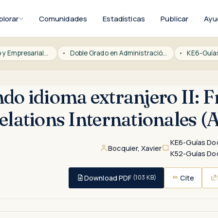
plorar
Comunidades
Estadísticas
Publicar
Ayu
ICADE Derecho y Empresariales
Doble Grado en Administración y Dirección de Empresas y Relaciones Internacionales (E-6)
KE6-Guía
do idioma extranjero II: F
elations Internationales (A
KE6-Guías Do
Bocquier, Xavier
K52-Guías Do
Download PDF
Cite
(103 KB)