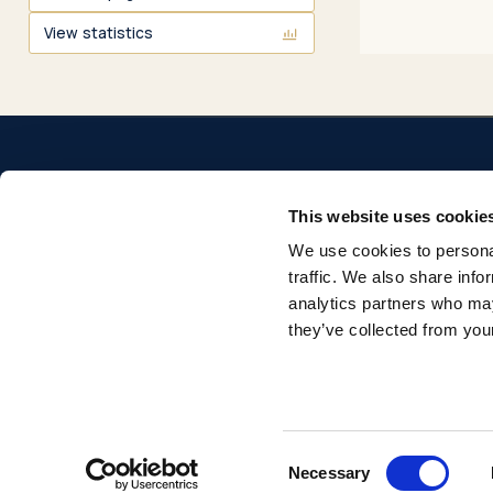
View statistics
This website uses cookie
We use cookies to personal
Repositorio institucional de la Universidad Pontificia
traffic. We also share info
Comillas. Acceso abierto a la producción académica e
analytics partners who may
investigadora.
they’ve collected from your
© 2026 Universidad Pontificia Comillas. Todos los derechos reservados.
Consent
Necessary
Selection