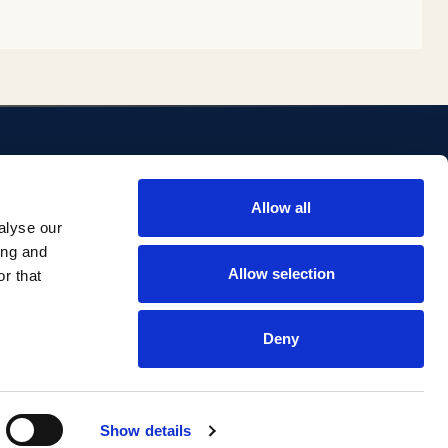
ENLACES
Allow all
ositorio
Biblioteca
alyse our
Investigación Comillas
ing and
Portal institucional
Allow selection
r that
Deny
Aviso legal
Privacidad
Accesibilidad
Show details