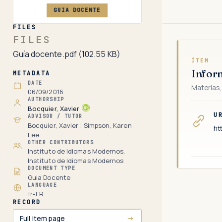
GUIA DOCENTE
FILES
FILES
Guía docente.pdf
(102.55 KB)
ÍTEM
Infor
METADATA
DATE
Materias,
06/09/2016
AUTHORSHIP
Bocquier, Xavier
U
ADVISOR / TUTOR
Bocquier, Xavier ; Simpson, Karen
ht
Lee
OTHER CONTRIBUTORS
Instituto de Idiomas Modernos,
Instituto de Idiomas Modernos
DOCUMENT TYPE
Guia Docente
LANGUAGE
fr-FR
RECORD
Full item page