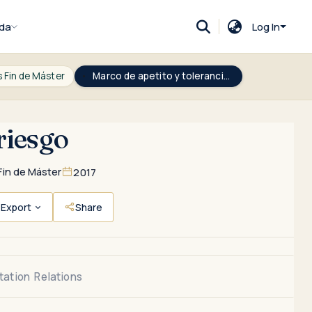
da
Log In
 Fin de Máster
Marco de apetito y tolerancia al riesgo
riesgo
Fin de Máster
2017
Export
Share
tation
Relations