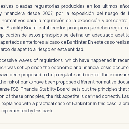
esivas oleadas regulatorias producidas en los últimos años
 financiera desde 2007, por la exposición del riesgo de 
ormativos para la regulación de la exposición y del control 
cial Stability Board, establece los principios que deben regir 
aplicación de estos principios se defina un adecuado apetito a
apartados anteriores al caso de Bankinter. En este caso reali
marco de apetito al riesgo en esta entidad.
ccessive waves of regulations, which have happened in recen
ch was set up since the economic and financial crisis occurred
ve been proposed to help regulate and control the exposure to
the risk of banks have been proposed different normative docum
s sense FSB, Financial Stability Board, sets out the principles th
on of these principles, the risk appetite is defined correctly. La
ly explained with a practical case of Bankinter. In this case, a 
 implemented by this bank.