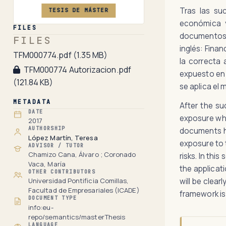
Tras las suc
TESIS DE MÁSTER
económica y
FILES
documentos n
FILES
inglés: Finan
TFM000774.pdf
(1.35 MB)
la correcta 
TFM000774 Autorizacion.pdf
expuesto en 
(121.84 KB)
se aplica el 
METADATA
After the su
DATE
exposure whi
2017
AUTHORSHIP
documents ha
López Martín, Teresa
exposure to 
ADVISOR / TUTOR
Chamizo Cana, Álvaro ; Coronado
risks. In thi
Vaca, María
the applicati
OTHER CONTRIBUTORS
will be clear
Universidad Pontificia Comillas,
Facultad de Empresariales (ICADE)
framework is
DOCUMENT TYPE
info:eu-
repo/semantics/masterThesis
LANGUAGE