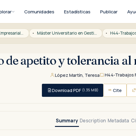
plorar
Comunidades
Estadísticas
Publicar
Ayu
ICADE Derecho y Empresariales
Máster Universitario en Gestión de Riesgos Financieros
H44-Trabajos
 de apetito y tolerancia al 
H44-Trabajos 
López Martín, Teresa
Download PDF
Cite
(1.35 MB)
Summary
Description
Metadata
Ci