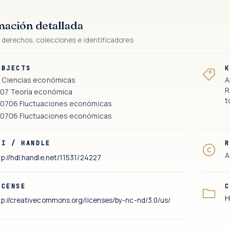
mación detallada
 derechos, colecciones e identificadores
UBJECTS
K
 Ciencias económicas
A
R
07 Teoría económica
t
0706 Fluctuaciones económicas
0706 Fluctuaciones económicas
RI / HANDLE
R
A
tp://hdl.handle.net/11531/24227
ICENSE
C
H
tp://creativecommons.org/licenses/by-nc-nd/3.0/us/