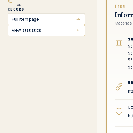
es
ÍTEM
RECORD
Infor
Full item page
Materias,
View statistics
S
53
53
53
53
U
ht
L
ht