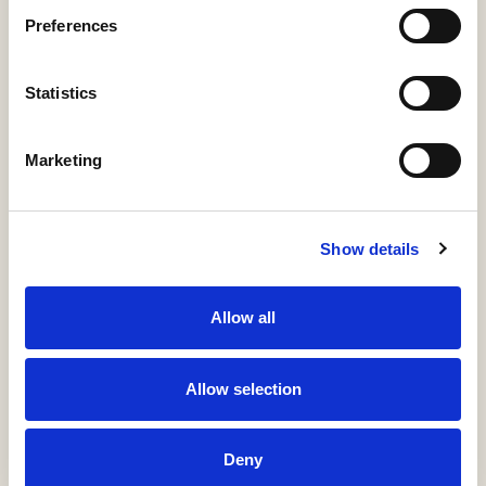
Preferences
Summary
Description
Metadata
Citation
Statistics
Relations
Marketing
ÍTEM
Información detallada
Show details
Materias, derechos, colecciones e identificadores
Allow all
URI / HANDLE
http://hdl.handle.net/11531/95061
Allow selection
COLLECTIONS
KE6-Guías Docentes
Asignaturas
Deny
K52-Guías Docentes