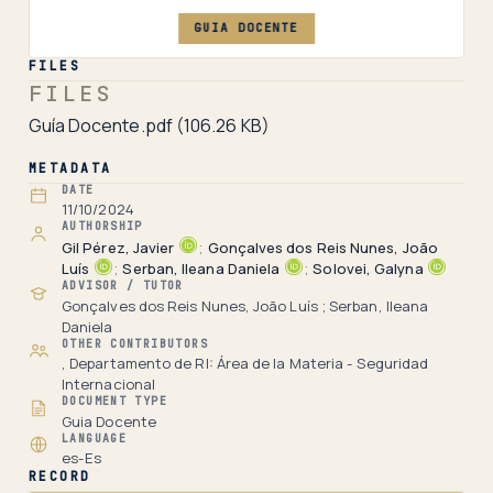
GUIA DOCENTE
FILES
FILES
Guía Docente.pdf
(106.26 KB)
METADATA
DATE
11/10/2024
AUTHORSHIP
Gil Pérez, Javier
;
Gonçalves dos Reis Nunes, João
Luís
;
Serban, Ileana Daniela
;
Solovei, Galyna
ADVISOR / TUTOR
Gonçalves dos Reis Nunes, João Luís ; Serban, Ileana
Daniela
OTHER CONTRIBUTORS
, Departamento de RI: Área de la Materia - Seguridad
Internacional
DOCUMENT TYPE
Guia Docente
LANGUAGE
es-Es
RECORD