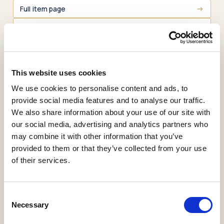
Full item page
View statistics
Principios y políticas de
seguridad internacional
This website uses cookies
We use cookies to personalise content and ads, to
Gil Pérez, Javier
,
Gonçalves dos Reis Nunes, João
provide social media features and to analyse our traffic.
Luís
,
Serban, Ileana Daniela
,
Solovei, Galyna
We also share information about your use of our site with
KE6-Guías Docentes
our social media, advertising and analytics partners who
Asignaturas
2024
may combine it with other information that you’ve
K52-Guías Docentes
provided to them or that they’ve collected from your use
KRB-Guías Docentes
of their services.
Download PDF
Cite
(106 KB)
Consent
Export
Share
Necessary
Selection