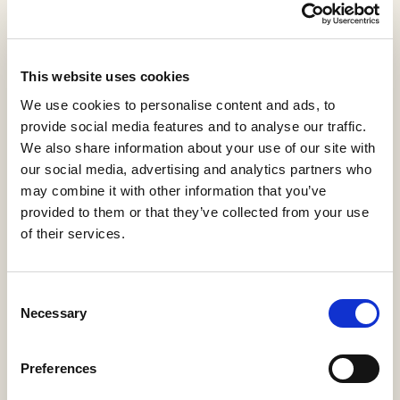
Full item page
View statistics
This website uses cookies
Traducción técnica C-A
We use cookies to personalise content and ads, to
(francés)
provide social media features and to analyse our traffic.
We also share information about your use of our site with
Aja Sánchez, José Luis
,
Hernández Pardo, Blanca
our social media, advertising and analytics partners who
KT2-Guías Docentes
may combine it with other information that you’ve
2025
Asignaturas
provided to them or that they’ve collected from your use
of their services.
Download PDF
Cite
(98 KB)
Export
Share
Consent
Necessary
Selection
Preferences
Summary
Description
Metadata
Citation