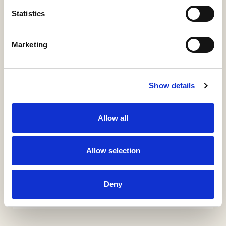
Relations
Statistics
Marketing
ÍTEM
Información detallada
Materias, derechos, colecciones e identificadores
Show details
URI / HANDLE
Allow all
http://hdl.handle.net/11531/106497
Allow selection
COLLECTIONS
KT2-Guías Docentes
Asignaturas
Deny