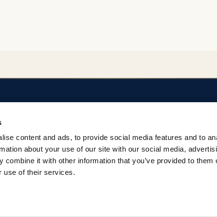
SOBRE EL REPOSITORIO
AYUDA
s
Privacidad
Regulación del Rep
ise content and ads, to provide social media features and to an
Términos
Contacto
rmation about your use of our site with our social media, advertis
 combine it with other information that you’ve provided to them o
 use of their services.