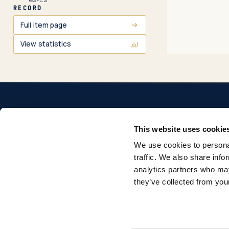
RECORD
Full item page
View statistics
This website uses cookie
We use cookies to personal
Repositorio institucional de la Universidad Pontificia
traffic. We also share info
Comillas. Acceso abierto a la producción académica e
analytics partners who may
investigadora.
they’ve collected from your