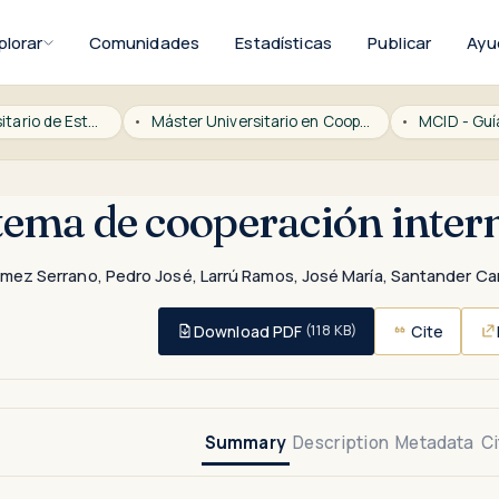
plorar
Comunidades
Estadísticas
Publicar
Ayu
Instituto Universitario de Estudios sobre Migraciones
Máster Universitario en Cooperación Internacional al Desarrollo
MCID - Gu
stema de cooperación inter
mez Serrano, Pedro José
,
Larrú Ramos, José María
,
Santander Ca
Download PDF
Cite
(118 KB)
Summary
Description
Metadata
Ci