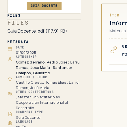
GUIA DOCENTE
FILES
ÍTEM
FILES
Infor
Guía Docente.pdf
(117.91 KB)
Materias,
METADATA
U
DATE
01/09/2025
ht
AUTHORSHIP
Gómez Serrano, Pedro José
;
Larrú
Ramos, José María
;
Santander
Campos, Guillermo
ADVISOR / TUTOR
Castillo Crasto, Tomás Elías ; Larrú
Ramos, José María
OTHER CONTRIBUTORS
, Máster Universitario en
Cooperación Internacional al
Desarrollo
DOCUMENT TYPE
Guia Docente
LANGUAGE
es-Es