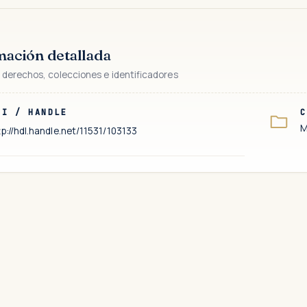
mación detallada
 derechos, colecciones e identificadores
RI / HANDLE
C
M
tp://hdl.handle.net/11531/103133