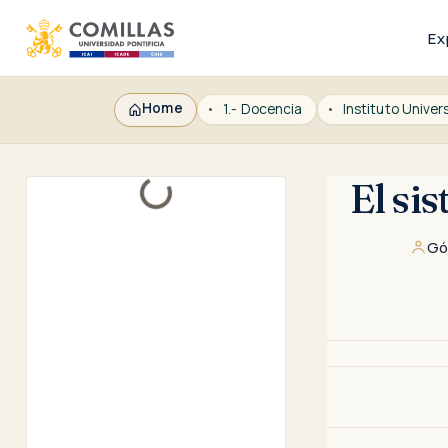
Ex
Home
1.- Docencia
El si
Loading...
Gó