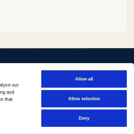
ENLACES
Allow all
ositorio
Biblioteca
alyse our
Investigación Comillas
ing and
Portal institucional
Allow selection
r that
Deny