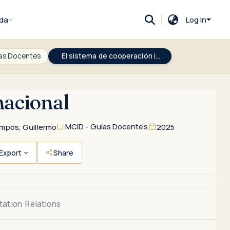
da
Log In
ías Docentes
El sistema de cooperación internacional
nacional
MCID - Guías Docentes
mpos, Guillermo
2025
Export
Share
tation
Relations