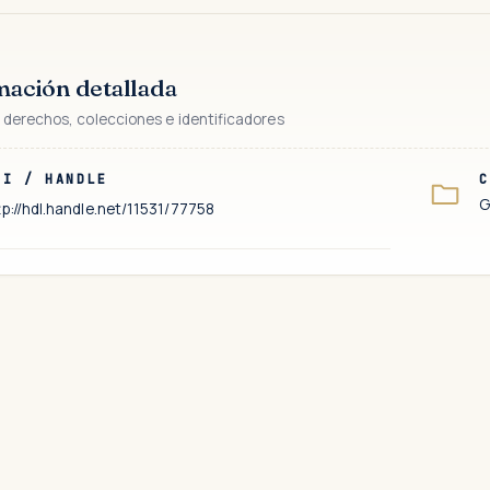
mación detallada
 derechos, colecciones e identificadores
RI / HANDLE
C
G
tp://hdl.handle.net/11531/77758