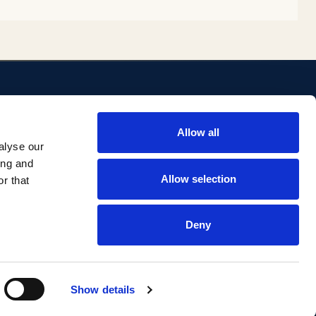
ENLACES
Allow all
ositorio
Biblioteca
alyse our
Investigación Comillas
ing and
Portal institucional
Allow selection
r that
Deny
Aviso legal
Privacidad
Accesibilidad
Show details