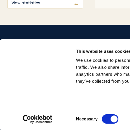
View statistics
This website uses cookie
We use cookies to personal
Repositorio institucional de la Universidad Pontificia
traffic. We also share info
Comillas. Acceso abierto a la producción académica e
analytics partners who may
investigadora.
they’ve collected from your
© 2026 Universidad Pontificia Comillas. Todos los derechos reservados.
Consent
Necessary
Selection