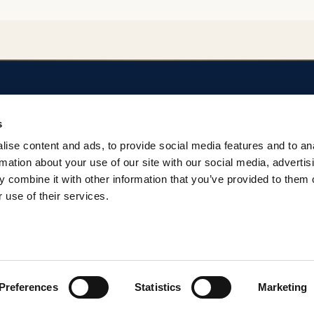
SOBRE EL REPOSITORIO
AYUDA
s
Privacidad
Regulación del Rep
ise content and ads, to provide social media features and to an
Términos
Contacto
rmation about your use of our site with our social media, advertis
 combine it with other information that you’ve provided to them o
 use of their services.
Preferences
Statistics
Marketing