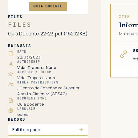
GUIA DOCENTE
FILES
ÍTEM
FILES
Infor
Guia Docente 22-23.pdf
(162.12 KB)
Materias,
METADATA
U
DATE
22/03/2023
ht
AUTHORSHIP
Vidal Trapero, Nuria
ADVISOR / TUTOR
Vidal Trapero, Nuria
OTHER CONTRIBUTORS
, Centro de Enseñanza Superior
Alberta Giménez (CESAG)
DOCUMENT TYPE
Guia Docente
LANGUAGE
es-Es
RECORD
Full item page