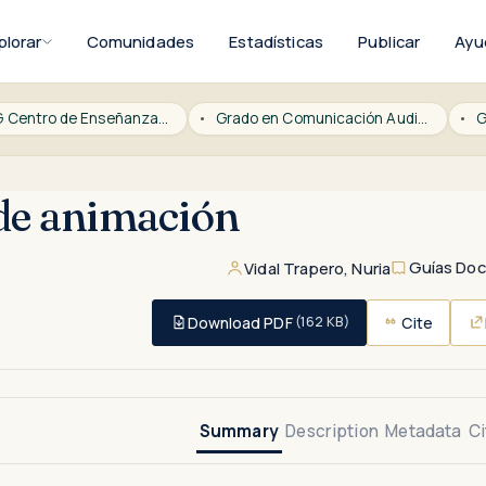
plorar
Comunidades
Estadísticas
Publicar
Ayu
CESAG Centro de Enseñanza Superior Alberta Giménez
Grado en Comunicación Audiovisual
G
de animación
Guías Do
Vidal Trapero, Nuria
Download PDF
Cite
(162 KB)
Summary
Description
Metadata
Ci