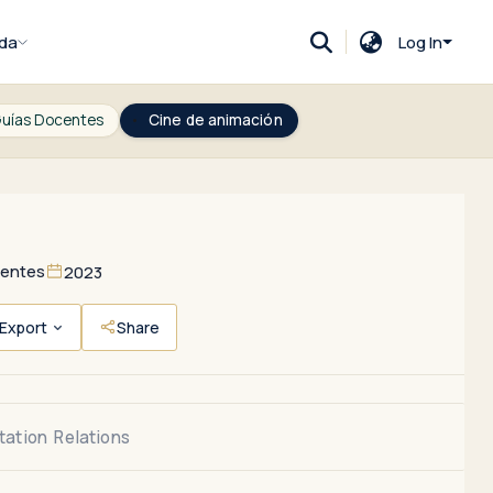
da
Log In
uías Docentes
Cine de animación
centes
2023
Export
Share
tation
Relations