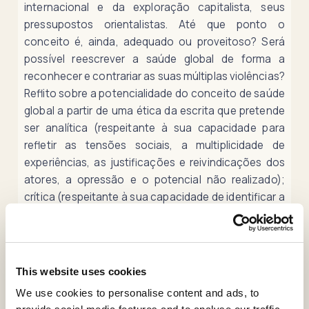
internacional e da exploração capitalista, seus
pressupostos orientalistas. Até que ponto o
conceito é, ainda, adequado ou proveitoso? Será
possível reescrever a saúde global de forma a
reconhecer e contrariar as suas múltiplas violências?
Reflito sobre a potencialidade do conceito de saúde
global a partir de uma ética da escrita que pretende
ser analítica (respeitante à sua capacidade para
refletir as tensões sociais, a multiplicidade de
experiências, as justificações e reivindicações dos
atores, a opressão e o potencial não realizado);
crítica (respeitante à sua capacidade de identificar a
contradição entre aquilo que os arranjos sociais
ostensivamente proclamam e o que produzem de
facto); e política (respeitante ao seu potencial
emancipatório e de reparação das injustiças
This website uses cookies
históricas). Identifico cinco vertentes importantes
We use cookies to personalise content and ads, to
para um esforço de reescrever o conceito de saúde