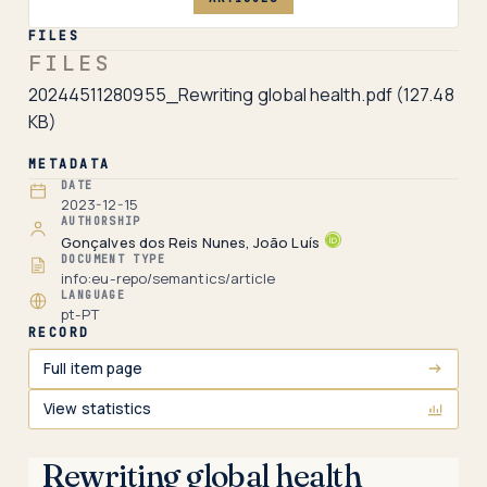
FILES
FILES
20244511280955_Rewriting global health.pdf
(127.48
KB)
METADATA
DATE
2023-12-15
AUTHORSHIP
Gonçalves dos Reis Nunes, João Luís
DOCUMENT TYPE
info:eu-repo/semantics/article
LANGUAGE
pt-PT
RECORD
Full item page
View statistics
Rewriting global health