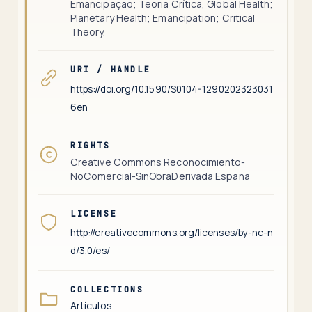
Emancipação; Teoria Crítica, Global Health;
Planetary Health; Emancipation; Critical
Theory.
URI / HANDLE
https://doi.org/10.1590/S0104-1290202323031
6en
RIGHTS
Creative Commons Reconocimiento-
NoComercial-SinObraDerivada España
LICENSE
http://creativecommons.org/licenses/by-nc-n
d/3.0/es/
COLLECTIONS
Artículos