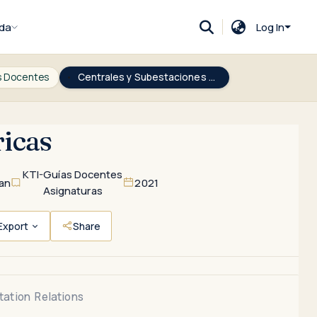
da
Log In
s Docentes
Centrales y Subestaciones Eléctricas
ricas
KTI-Guías Docentes
uan
2021
Asignaturas
Export
Share
tation
Relations