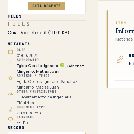
GUIA DOCENTE
FILES
FILES
ÍTEM
Infor
Guía Docente.pdf
(111.01 KB)
Materias,
METADATA
DATE
01/09/2021
U
AUTHORSHIP
ht
Egido Cortés, Ignacio
;
Sánchez
Mingarro, Matías Juan
ADVISOR / TUTOR
Egido Cortés, Ignacio ; Sánchez
Mingarro, Matías Juan
OTHER CONTRIBUTORS
, Departamento de Ingeniería
Eléctrica
DOCUMENT TYPE
Guia Docente
LANGUAGE
es-Es
RECORD