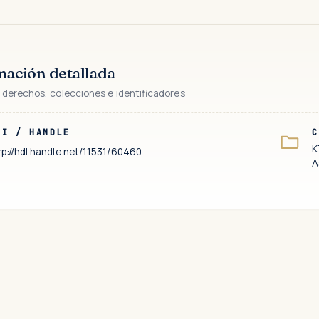
mación detallada
 derechos, colecciones e identificadores
RI / HANDLE
C
K
tp://hdl.handle.net/11531/60460
A