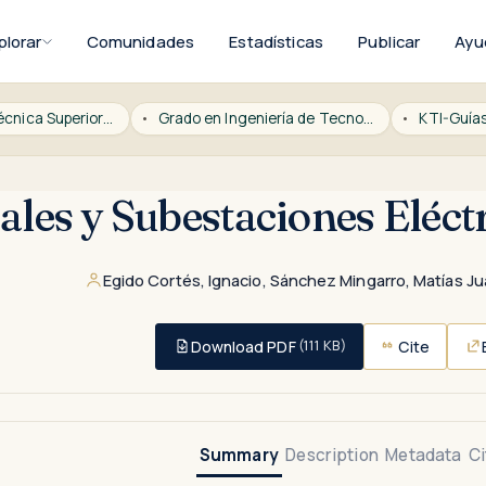
plorar
Comunidades
Estadísticas
Publicar
Ayu
ICAI Escuela Técnica Superior de Ingeniería
Grado en Ingeniería de Tecnologías Industriales
KTI-Guía
ales y Subestaciones Eléct
Egido Cortés, Ignacio
,
Sánchez Mingarro, Matías J
Download PDF
Cite
(111 KB)
Summary
Description
Metadata
Ci