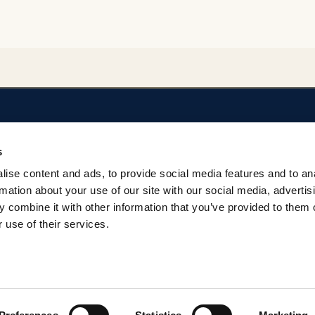
SOBRE EL REPOSITORIO
AYUDA
s
Privacidad
Regulación del Rep
ise content and ads, to provide social media features and to an
Términos
Contacto
rmation about your use of our site with our social media, advertis
 combine it with other information that you’ve provided to them o
 use of their services.