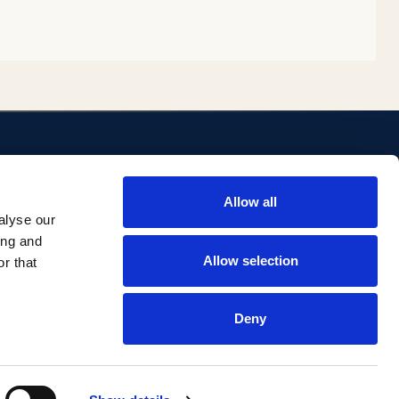
ENLACES
Allow all
ositorio
Biblioteca
alyse our
Investigación Comillas
ing and
Portal institucional
Allow selection
r that
Deny
Aviso legal
Privacidad
Accesibilidad