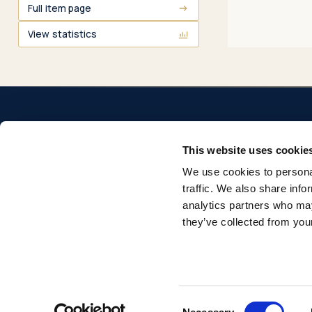
Full item page
View statistics
This website uses cookie
We use cookies to personal
Repositorio institucional de la Universidad Pontificia
traffic. We also share info
Comillas. Acceso abierto a la producción académica e
analytics partners who may
investigadora.
they’ve collected from your
© 2026 Universidad Pontificia Comillas. Todos los derechos reservados.
Consent