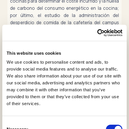
cocinas para determinar el coste incurrido y la huella
de carbono del consumo energético en la cocina;
por último, el estudio de la administración del
desperdicio de comida de la cafetería del campus
principal y el diseño de una estrategia para dar
solución a este problema. Este proyecto tiene como
objetivo comprender las operaciones y los
problemas de la cadena de suministro de
This website uses cookies
restaurantes de pequeño y mediano tamaño. El
We use cookies to personalise content and ads, to
análisis de las operaciones y administración de los
provide social media features and to analyse our traffic.
diferentes aspectos de la cadena de suministro
We also share information about your use of our site with
resaltó la importancia de: (I) comprender el patrón
our social media, advertising and analytics partners who
del consumo energético y la huella de carbono
may combine it with other information that you’ve
asociada, (II) optimizar la gestión del inventario
provided to them or that they’ve collected from your use
utilizando datos de ventas, y (III) la criticidad de la
of their services.
administración del desperdicio de comida con un
enfoque en el empoderamiento social.
Consent
The present study is developed within the food