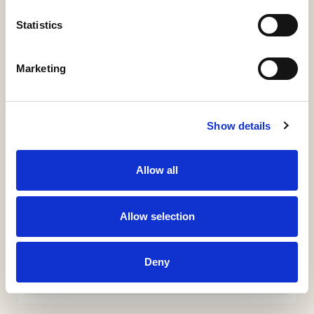
Summary
Description
Metadata
Citation
Statistics
Relations
Marketing
ÍTEM
Información detallada
Show details
Materias, derechos, colecciones e identificadores
Allow all
URI / HANDLE
http://hdl.handle.net/11531/103122
Allow selection
COLLECTIONS
MCID - Guías Docentes
Deny