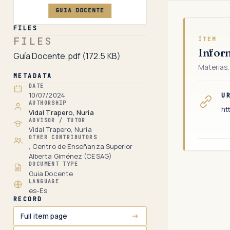
GUIA DOCENTE
FILES
FILES
ÍTEM
Infor
Guía Docente.pdf
(172.5 KB)
Materias,
METADATA
DATE
10/07/2024
U
AUTHORSHIP
ht
Vidal Trapero, Nuria
ADVISOR / TUTOR
Vidal Trapero, Nuria
OTHER CONTRIBUTORS
, Centro de Enseñanza Superior
Alberta Giménez (CESAG)
DOCUMENT TYPE
Guia Docente
LANGUAGE
es-Es
RECORD
Full item page