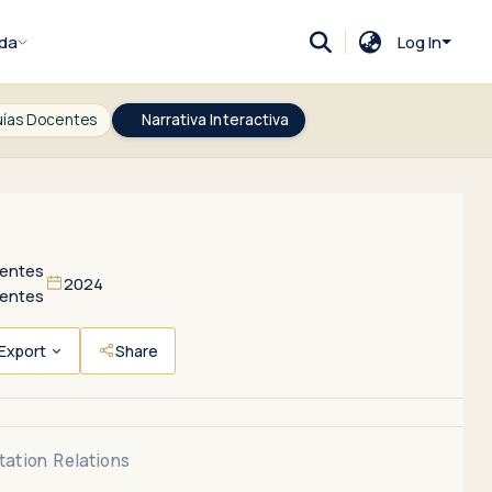
da
Log In
ías Docentes
Narrativa Interactiva
centes
2024
centes
Export
Share
tation
Relations