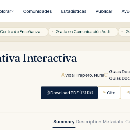
plorar
Comunidades
Estadísticas
Publicar
Ayu
CESAG Centro de Enseñanza Superior Alberta Giménez
Grado en Comunicación Audiovisual
Gu
tiva Interactiva
Guías Do
Vidal Trapero, Nuria
Guías Do
Download PDF
Cite
(173 KB)
Summary
Description
Metadata
Ci