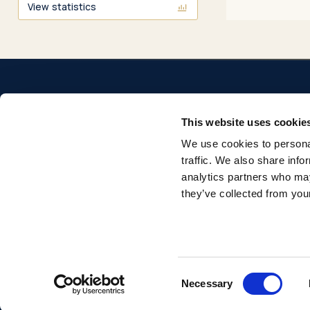
View statistics
This website uses cookie
We use cookies to personal
Repositorio institucional de la Universidad Pontificia
traffic. We also share info
Comillas. Acceso abierto a la producción académica e
analytics partners who may
investigadora.
they’ve collected from your
© 2026 Universidad Pontificia Comillas. Todos los derechos reservados.
Consent
Necessary
Selection