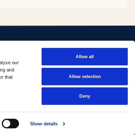
ENLACES
Allow all
ositorio
Biblioteca
alyse our
Investigación Comillas
ing and
Portal institucional
Allow selection
r that
Deny
Aviso legal
Privacidad
Accesibilidad
Show details