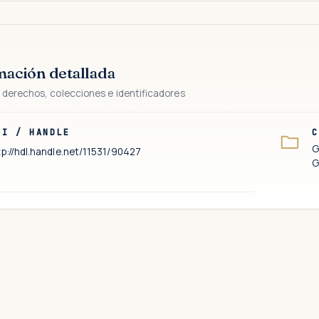
mación detallada
 derechos, colecciones e identificadores
RI / HANDLE
C
G
tp://hdl.handle.net/11531/90427
G