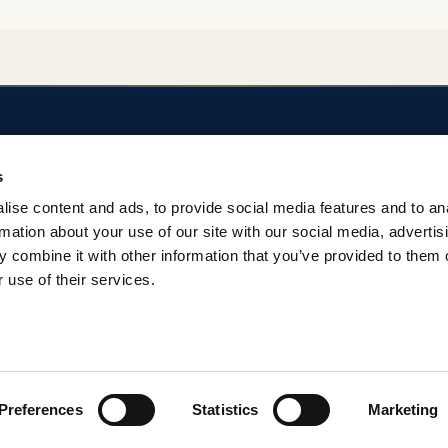
SOBRE EL REPOSITORIO
AYUDA
s
Privacidad
Regulación del Rep
ise content and ads, to provide social media features and to an
Términos
Contacto
rmation about your use of our site with our social media, advertis
 combine it with other information that you’ve provided to them o
 use of their services.
Preferences
Statistics
Marketing